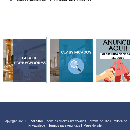
Quais as tendências de consumo pós-Covid-19?
Copyright 2020 CERVESIA®. Todos os direitos reservados.
Termos de uso e Política de
Privacidade
|
Termos para Anúncios
|
Mapa do sit
e