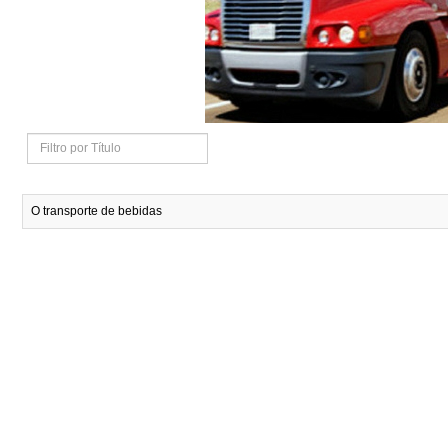
Filtro
por
O transporte de bebidas
Título