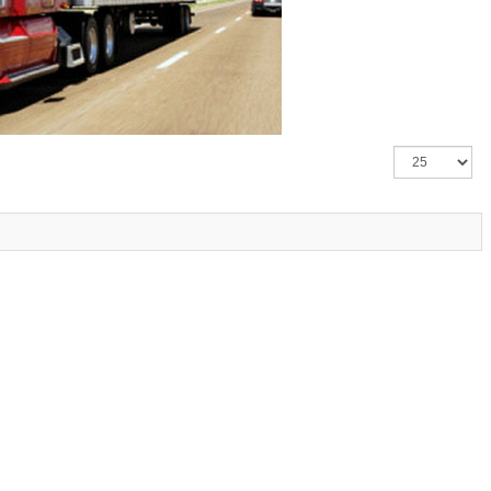
Exibir
#