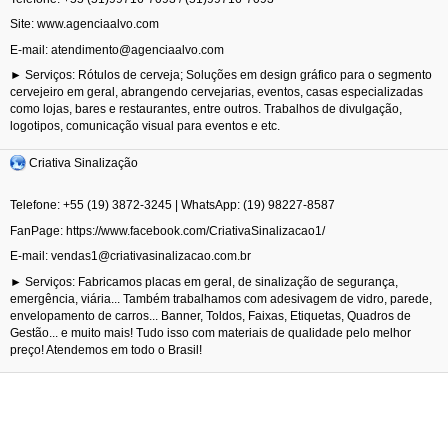
grupos
Site:
www.agenciaalvo.com
de
E-mail:
atendimento@agenciaalvo.com
usuários
► Serviços: Rótulos de cerveja; Soluções em design gráfico para o segmento
cervejeiro em geral, abrangendo cervejarias, eventos, casas especializadas
que
como lojas, bares e restaurantes, entre outros. Trabalhos de divulgação,
logotipos, comunicação visual para eventos e etc.
deseja
Criativa Sinalização
aplicar
Telefone: +55 (19) 3872-3245 | WhatsApp: (19) 98227-8587
filtros.
FanPage:
https://www.facebook.com/CriativaSinalizacao1/
Outros
E-mail:
vendas1@criativasinalizacao.com.br
► Serviços: Fabricamos placas em geral, de sinalização de segurança,
grupos
emergência, viária... Também trabalhamos com adesivagem de vidro, parede,
envelopamento de carros... Banner, Toldos, Faixas, Etiquetas, Quadros de
não
Gestão... e muito mais! Tudo isso com materiais de qualidade pelo melhor
preço! Atendemos em todo o Brasil!
serão
filtrados.