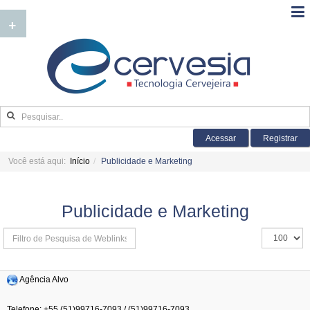
+
Acessar
Registrar
Você está aqui:
Início
Publicidade e Marketing
Publicidade e Marketing
Isso
Exibir
define
#
Agência Alvo
os
Telefone: +55 (51)99716-7093 / (51)99716-7093