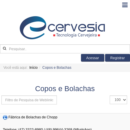
Acessar
Registrar
Você está aqui:
Início
Copos e Bolachas
Copos e Bolachas
Isso
Exibir
define
#
Fábrica de Bolachas de Chopp
os
Telefone: (47) 3322-8980 / (48) 99644-3269 (WhatsApp)