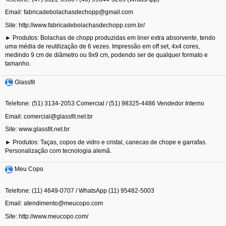
grupos
Email:
de
Site:
http://www.fabricadebolachasdechopp.com.br/
usuários
► Produtos: Bolachas de chopp produzidas em liner extra absorvente, tendo
uma média de reutilização de 6 vezes. Impressão em off set, 4x4 cores,
que
medindo 9 cm de diâmetro ou 9x9 cm, podendo ser de qualquer formato e
tamanho.
deseja
Glassfit
aplicar
Telefone: (51) 3134-2053 Comercial / (51) 98325-4486 Vendedor Interno
filtros.
Email:
Outros
Site:
www.glassfit.net.br
► Produtos: Taças, copos de vidro e cristal, canecas de chope e garrafas.
grupos
Personalização com tecnologia alemã.
não
Meu Copo
serão
Telefone: (11) 4649-0707 / WhatsApp (11) 95482-5003
filtrados.
Email:
Site:
http://www.meucopo.com/