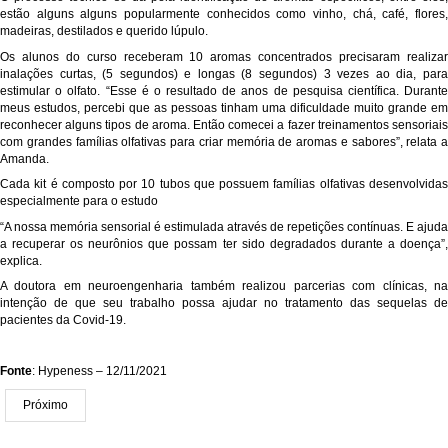
estão alguns alguns popularmente conhecidos como vinho, chá, café, flores,
madeiras, destilados e querido lúpulo.
Os alunos do curso receberam 10 aromas concentrados precisaram realizar
inalações curtas, (5 segundos) e longas (8 segundos) 3 vezes ao dia, para
estimular o olfato. “Esse é o resultado de anos de pesquisa científica. Durante
meus estudos, percebi que as pessoas tinham uma dificuldade muito grande em
reconhecer alguns tipos de aroma. Então comecei a fazer treinamentos sensoriais
com grandes famílias olfativas para criar memória de aromas e sabores”, relata a
Amanda.
Cada kit é composto por 10 tubos que possuem famílias olfativas desenvolvidas
especialmente para o estudo
“A nossa memória sensorial é estimulada através de repetições contínuas. E ajuda
a recuperar os neurônios que possam ter sido degradados durante a doença”,
explica.
A doutora em neuroengenharia também realizou parcerias com clínicas, na
intenção de que seu trabalho possa ajudar no tratamento das sequelas de
pacientes da Covid-19.
Fonte
: Hypeness – 12/11/2021
Próximo