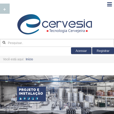
+
Acessar
Registrar
Você está aqui:
Início