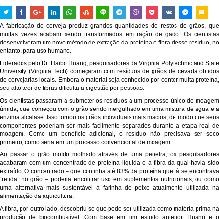
A fabricação de cerveja produz grandes quantidades de restos de grãos, que
muitas vezes acabam sendo transformados em ração de gado. Os cientistas
desenvolveram um novo método de extração da proteína e fibra desse resíduo, no
entanto, para uso humano.
Liderados pelo Dr. Haibo Huang, pesquisadores da Virginia Polytechnic and State
University (Virginia Tech) começaram com resíduos de grãos de cevada obtidos
de cervejarias locais. Embora o material seja conhecido por conter muita proteína,
seu alto teor de fibras dificulta a digestão por pessoas.
Os cientistas passaram a submeter os resíduos a um processo único de moagem
úmida, que começou com o grão sendo mergulhado em uma mistura de água e a
enzima alcalase. Isso tornou os grãos individuais mais macios, de modo que seus
componentes poderiam ser mais facilmente separados durante a etapa real de
moagem. Como um benefício adicional, o resíduo não precisava ser seco
primeiro, como seria em um processo convencional de moagem.
Ao passar o grão moído molhado através de uma peneira, os pesquisadores
acabaram com um concentrado de proteína líquida e a fibra da qual havia sido
extraído. O concentrado – que continha até 83% da proteína que já se encontrava
“retida” no grão – poderia encontrar uso em suplementos nutricionais, ou como
uma alternativa mais sustentável à farinha de peixe atualmente utilizada na
alimentação da aquicultura.
A fibra, por outro lado, descobriu-se que pode ser utilizada como matéria-prima na
produção de biocombustível. Com base em um estudo anterior, Huang e o