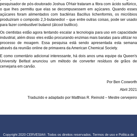
pesquisador de pós-doutorado Joshua O'Hair trataram a fibra com ácido sulfúrico,
o que lhes permitiu que elas se decompusessem em açúcares. Quando esses
açúcares foram alimentados com bactérias Bacillus lichenformis, os micróbios
produziram o composto 2,3-butanediol – que entre outras coisas, pode ser usado
para fazer combustível butanol (álcool butílico).
Os cientistas estão agora tentando escalar a tecnologia para uso em capacidade
industrial, além disso eles estão procurando enzimas mais baratas para utilizar no
processo de moagem. Essa pesquisa está sendo apresentada esta semana
através da reunião online de primavera da American Chemical Society.
E como comentário adicional interessante, há dois anos uma equipe da Queen's
University Belfast anunciou um método de converter resíduos de grãos de
cervejaria em carvão.
Por Ben Coxworth
Abril 2021
Traduzido e adaptado por Matthias R. Reinold – Mestre cervejeiro
Copyright 2020 CERVESIA®. Todos os direitos reservados.
Termos de uso e Política de