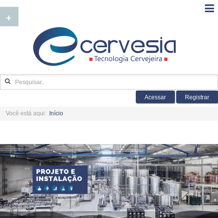
+
Acessar
Registrar
Você está aqui:
Início