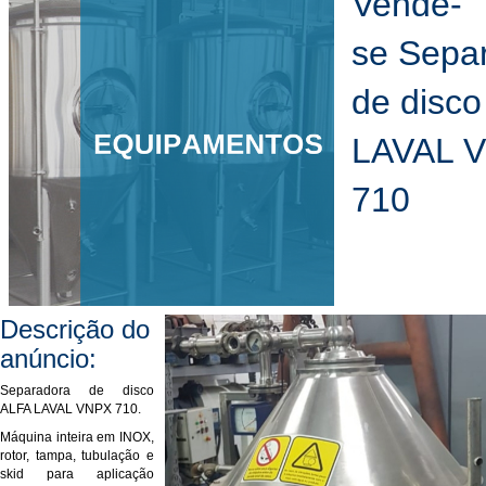
Vende-
se Sepa
de disc
LAVAL 
710
Descrição do
anúncio:
Separadora de disco
ALFA LAVAL VNPX 710.
Máquina inteira em INOX,
rotor, tampa, tubulação e
skid para aplicação