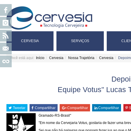
CERVESIA
SERVIÇOS
CLIE
Você está aqui:
Início
Cervesia
Nossa Trajetória
Cervesia
Depoim
Depo
Equipe Votus" Lucas T
Tweetar
Compartilhar
Compartilhar
Compartilhar
S
Gramado-RS-Brasil"
"Em nome da Cervejaria Votus, gostaria de fazer uma bre
Sei que não há palavras que possam fazer jus ao que o Ma