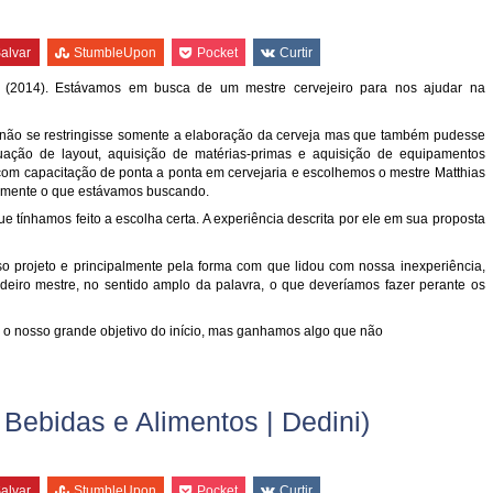
alvar
StumbleUpon
Pocket
Curtir
(2014). Estávamos em busca de um mestre cervejeiro para nos ajudar na
ão se restringisse somente a elaboração da cerveja mas que também pudesse
ção de layout, aquisição de matérias-primas e aquisição de equipamentos
com capacitação de ponta a ponta em cervejaria e escolhemos o mestre Matthias
atamente o que estávamos buscando.
e tínhamos feito a escolha certa. A experiência descrita por ele em sua proposta
 projeto e principalmente pela forma com que lidou com nossa inexperiência,
deiro mestre, no sentido amplo da palavra, o que deveríamos fazer perante os
a o nosso grande objetivo do início, mas ganhamos algo que não
 Bebidas e Alimentos | Dedini)
alvar
StumbleUpon
Pocket
Curtir