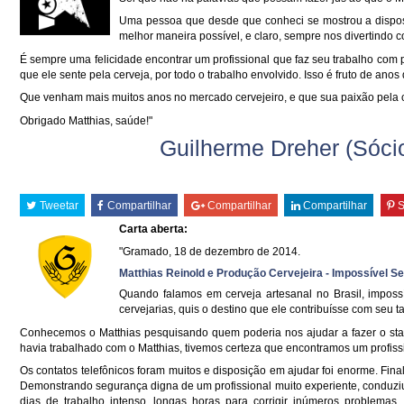
Uma pessoa que desde que conheci se mostrou a disposi
melhor maneira possível, e claro, sempre nos divertindo 
É sempre uma felicidade encontrar um profissional que faz seu trabalho com 
que ele sente pela cerveja, por todo o trabalho envolvido. Isso é fruto de anos
Que venham mais muitos anos no mercado cervejeiro, e que sua paixão pela 
Obrigado Matthias, saúde!"
Guilherme Dreher (Sócio
Tweetar
Compartilhar
Compartilhar
Compartilhar
S
Carta aberta:
"Gramado, 18 de dezembro de 2014.
Matthias Reinold e Produção Cervejeira - Impossível S
Quando falamos em cerveja artesanal no Brasil, imposs
cervejarias, quis o destino que ele contribuísse com seu ta
Conhecemos o Matthias pesquisando quem poderia nos ajudar a fazer o sta
havia trabalhado com o Matthias, tivemos certeza que encontramos um profiss
Os contatos telefônicos foram muitos e disposição em ajudar foi enorme. Fina
Demonstrando segurança digna de um profissional muito experiente, conduziu
dias de trabalho intenso, longas horas para corrigir inúmeros proble