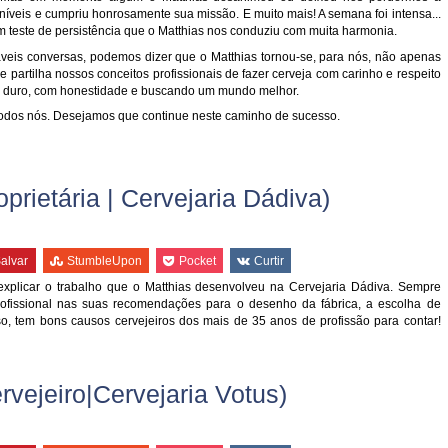
íveis e cumpriu honrosamente sua missão. E muito mais! A semana foi intensa...
 um teste de persistência que o Matthias nos conduziu com muita harmonia.
áveis conversas, podemos dizer que o Matthias tornou-se, para nós, não apenas
artilha nossos conceitos profissionais de fazer cerveja com carinho e respeito
ar duro, com honestidade e buscando um mundo melhor.
 todos nós. Desejamos que continue neste caminho de sucesso.
oprietária | Cervejaria Dádiva)
alvar
StumbleUpon
Pocket
Curtir
xplicar o trabalho que o Matthias desenvolveu na Cervejaria Dádiva. Sempre
profissional nas suas recomendações para o desenho da fábrica, a escolha de
sso, tem bons causos cervejeiros dos mais de 35 anos de profissão para contar!
rvejeiro|Cervejaria Votus)