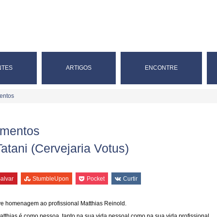
NTES
ARTIGOS
ENCONTRE
entos
imentos
atani (Cervejaria Votus)
alvar
StumbleUpon
Pocket
Curtir
ve homenagem ao profissional Matthias Reinold.
tthias é como pessoa, tanto na sua vida pessoal como na sua vida profissional.