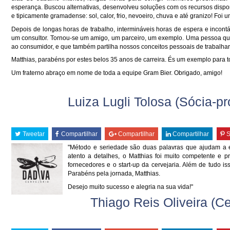
esperança. Buscou alternativas, desenvolveu soluções com os recursos dispon
e tipicamente gramadense: sol, calor, frio, nevoeiro, chuva e até granizo! Foi
Depois de longas horas de trabalho, intermináveis horas de espera e incont
um consultor. Tornou-se um amigo, um parceiro, um exemplo. Uma pessoa que p
ao consumidor, e que também partilha nossos conceitos pessoais de trabalh
Matthias, parabéns por estes belos 35 anos de carreira. És um exemplo para
Um fraterno abraço em nome de toda a equipe Gram Bier. Obrigado, amigo!
Luiza Lugli Tolosa (Sócia-pr
Tweetar
Compartilhar
Compartilhar
Compartilhar
S
"Método e seriedade são duas palavras que ajudam a e
atento a detalhes, o Matthias foi muito competente e 
fornecedores e o start-up da cervejaria. Além de tudo i
Parabéns pela jornada, Matthias.
Desejo muito sucesso e alegria na sua vida!"
Thiago Reis Oliveira (Ce