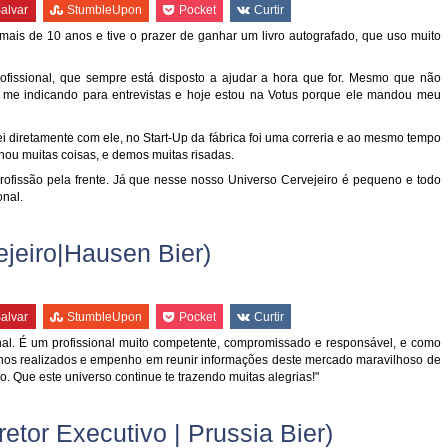
alvar
StumbleUpon
Pocket
Curtir
 mais de 10 anos e tive o prazer de ganhar um livro autografado, que uso muito
rofissional, que sempre está disposto a ajudar a hora que for. Mesmo que não
 me indicando para entrevistas e hoje estou na Votus porque ele mandou meu
ei diretamente com ele, no Start-Up da fábrica foi uma correria e ao mesmo tempo
ou muitas coisas, e demos muitas risadas.
fissão pela frente. Já que nesse nosso Universo Cervejeiro é pequeno e todo
onal.
ejeiro|Hausen Bier)
alvar
StumbleUpon
Pocket
Curtir
onal. É um profissional muito competente, compromissado e responsável, e como
alhos realizados e empenho em reunir informações deste mercado maravilhoso de
o. Que este universo continue te trazendo muitas alegrias!"
etor Executivo | Prussia Bier)