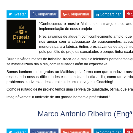
Tweetar
Compartilhar
Compartilhar
Compartilhar
S
"Conhecemos o mestre Matthias em março deste ano 
implementação de nosso projeto.
Precisávamos de alguém com conhecimento amplo, que n
nos apoiar com a adequação de equipamentos, adequa
menores para a fábrica. Enfim, precisávamos de alguém 
pelo portfólio de projetos executados e porque tinha ex
Durante vários meses de trabalho, troca de e-mails e telefones percebemos qu
se materializava dia a dia, com resultados além da expectativa.
Somos também muito gratos ao Matthias pela forma com que conduziu nosso
respeitando nossas dificuldades e nos ensinando dia a dia, como um verda
problemas e adversidades da rotina de uma cervejaria. Coaching!
Como resultado deste projeto temos uma cerveja de qualidade, ótima, que er
imaginávamos: a amizade de um grande homem e profissional."
Marco Antonio Ribeiro (Engª
Tweetar
Compartilhar
Compartilhar
Compartilhar
S