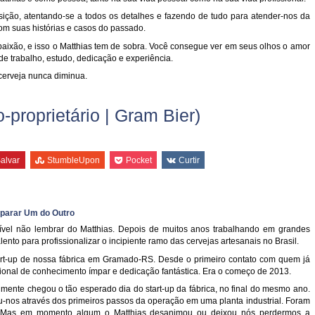
ção, atentando-se a todos os detalhes e fazendo de tudo para atender-nos da
com suas histórias e casos do passado.
paixão, e isso o Matthias tem de sobra. Você consegue ver em seus olhos o amor
 de trabalho, estudo, dedicação e experiência.
cerveja nunca diminua.
-proprietário | Gram Bier)
alvar
StumbleUpon
Pocket
Curtir
eparar Um do Outro
ível não lembrar do Matthias. Depois de muitos anos trabalhando em grandes
lento para profissionalizar o incipiente ramo das cervejas artesanais no Brasil.
rt-up de nossa fábrica em Gramado-RS. Desde o primeiro contato com quem já
ional de conhecimento ímpar e dedicação fantástica. Era o começo de 2013.
lmente chegou o tão esperado dia do start-up da fábrica, no final do mesmo ano.
-nos através dos primeiros passos da operação em uma planta industrial. Foram
mas. Mas em momento algum o Matthias desanimou ou deixou nós perdermos a