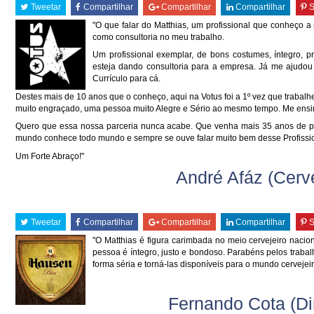
Tweetar
Compartilhar
Compartilhar
Compartilhar
S
"O que falar do Matthias, um profissional que conheço a
como consultoria no meu trabalho.
Um profissional exemplar, de bons costumes, íntegro, p
esteja dando consultoria para a empresa. Já me ajudou
Currículo para cá.
Destes mais de 10 anos que o conheço, aqui na Votus foi a 1º vez que trabalh
muito engraçado, uma pessoa muito Alegre e Sério ao mesmo tempo. Me ensin
Quero que essa nossa parceria nunca acabe. Que venha mais 35 anos de pro
mundo conhece todo mundo e sempre se ouve falar muito bem desse Profissi
Um Forte Abraço!"
André Afáz (Cerv
Tweetar
Compartilhar
Compartilhar
Compartilhar
S
"O Matthias é figura carimbada no meio cervejeiro naci
pessoa é íntegro, justo e bondoso. Parabéns pelos trab
forma séria e torná-las disponíveis para o mundo cervejeir
Fernando Cota (Dir