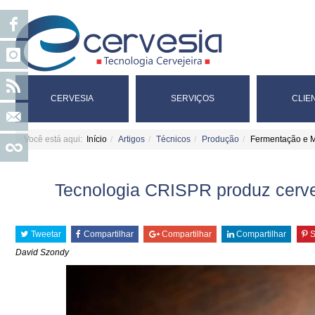
CERVESIA
SERVIÇOS
CLIE
Você está aqui:
Início
Artigos
Técnicos
Produção
Fermentação e 
Tecnologia CRISPR produz cerve
Tweetar
Compartilhar
Compartilhar
Compartilhar
S
David Szondy