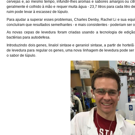
cervejas e, ao mesmo tempo, infundir-lhes aromas e sabores amargos ou cítric
geralmente é colhido à mão e requer muita água - 23,7 litros para cada litro d
ruim pode levar à escassez de lúpulo.
Para ajudar a superar esses problemas, Charles Denby, Rachel Li e sua equ
concluíram que resultados semelhantes - e mais consistentes - poderiam ser
As novas cepas de levedura foram criadas usando a tecnologia de edi
bactérias para autodefesa.
Introduzindo dois genes, linalol sintase e geraniol sintase, a partir de hort
de levedura para regular os genes, uma nova linhagem de levedura pode ser p
o sabor de lúpulo.