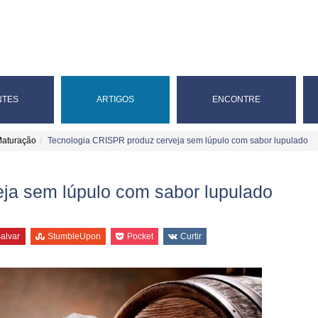
NTES
ARTIGOS
ENCONTRE
Maturação
Tecnologia CRISPR produz cerveja sem lúpulo com sabor lupulado
ja sem lúpulo com sabor lupulado
alvar
StumbleUpon
Pocket
Curtir