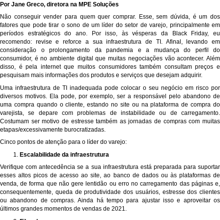
Por Jane Greco, diretora na MPE Soluções
Não conseguir vender para quem quer comprar. Esse, sem dúvida, é um dos
fatores que pode tirar o sono de um líder do setor de varejo, principalmente em
períodos estratégicos do ano. Por isso, às vésperas da Black Friday, eu
recomendo: revise e reforce a sua infraestrutura de TI. Afinal, levando em
consideração o prolongamento da pandemia e a mudança do perfil do
consumidor, é no ambiente digital que muitas negociações vão acontecer. Além
disso, é pela internet que muitos consumidores também consultam preços e
pesquisam mais informações dos produtos e serviços que desejam adquirir.
Uma infraestrutura de TI inadequada pode colocar o seu negócio em risco por
diversos motivos. Ela pode, por exemplo, ser a responsável pelo abandono de
uma compra quando o cliente, estando no site ou na plataforma de compra do
varejista, se depare com problemas de instabilidade ou de carregamento.
Costumam ser motivo de estresse também as jornadas de compras com muitas
etapas/excessivamente burocratizadas.
Cinco pontos de atenção para o líder do varejo:
Escalabilidade da infraestrutura
Verifique com antecedência se a sua infraestrutura está preparada para suportar
esses altos picos de acesso ao site, ao banco de dados ou às plataformas de
venda, de forma que não gere lentidão ou erro no carregamento das páginas e,
consequentemente, queda de produtividade dos usuários, estresse dos clientes
ou abandono de compras. Ainda há tempo para ajustar isso e aproveitar os
últimos grandes momentos de vendas de 2021.