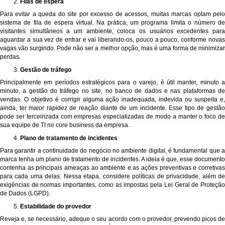
Filas de espera
Para evitar a queda do site por excesso de acessos, muitas marcas optam pelo
sistema de fila de espera virtual. Na prática, um programa limita o número de
visitantes simultâneos a um ambiente, coloca os usuários excedentes para
aguardar a sua vez de entrar e vai liberando-os, pouco a pouco, conforme novas
vagas vão surgindo. Pode não ser a melhor opção, mas é uma forma de minimizar
perdas.
Gestão de tráfego
Principalmente em períodos estratégicos para o varejo, é útil manter, minuto a
minuto, a gestão do tráfego no site, no banco de dados e nas plataformas de
vendas. O objetivo é corrigir alguma ação inadequada, indevida ou suspeita e,
ainda, ter maior rapidez de reação diante de um incidente. Esse tipo de gestão
pode ser terceirizada com empresas especializadas de modo a manter o foco de
sua equipe de TI no core business da empresa.
Plano de tratamento de incidentes
Para garantir a continuidade do negócio no ambiente digital, é fundamental que a
marca tenha um plano de tratamento de incidentes. A ideia é que, esse documento
contenha as principais ameaças ao ambiente e as ações preventivas e corretivas
para cada uma delas. Nessa etapa, considere políticas de privacidade, além de
exigências de normas importantes, como as impostas pela Lei Geral de Proteção
de Dados (LGPD).
Estabilidade do provedor
Reveja e, se necessário, adeque o seu acordo com o provedor, prevendo picos de