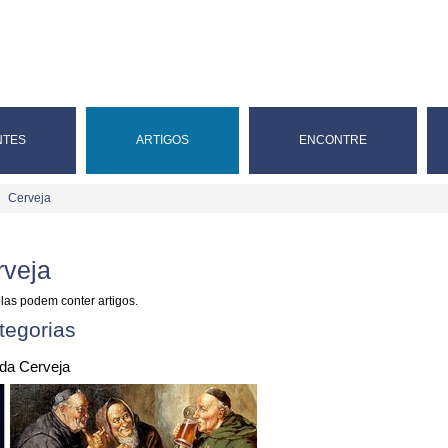
NTES
ARTIGOS
ENCONTRE
Cerveja
rveja
las podem conter artigos.
tegorias
 da Cerveja