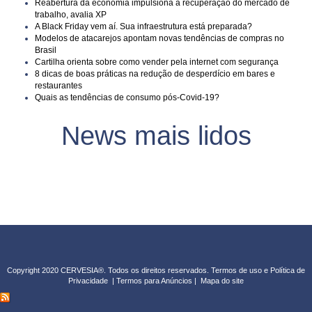
Reabertura da economia impulsiona a recuperação do mercado de
trabalho, avalia XP
A Black Friday vem aí. Sua infraestrutura está preparada?
Modelos de atacarejos apontam novas tendências de compras no
Brasil
Cartilha orienta sobre como vender pela internet com segurança
8 dicas de boas práticas na redução de desperdício em bares e
restaurantes
Quais as tendências de consumo pós-Covid-19?
News mais lidos
Copyright 2020 CERVESIA®. Todos os direitos reservados.
Termos de uso e Política de
Privacidade
|
Termos para Anúncios
|
Mapa do sit
e